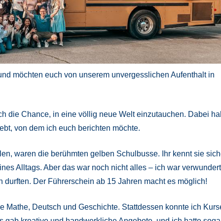
a und möchten euch von unserem unvergesslichen Aufenthalt in
h die Chance, in eine völlig neue Welt einzutauchen. Dabei h
lebt, von dem ich euch berichten möchte.
elen, waren die berühmten gelben Schulbusse. Ihr kennt sie sich
ines Alltags. Aber das war noch nicht alles – ich war verwundert
n durften. Der Führerschein ab 15 Jahren macht es möglich!
wie Mathe, Deutsch und Geschichte. Stattdessen konnte ich Kurs
s gab kreative und handwerkliche Angebote, und ich hatte soga