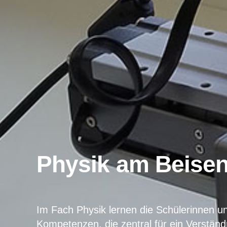
Physik am Beise
Im Fach Physik lernen die Schülerinnen un
Kompetenzen, die zentral für ein Verständ