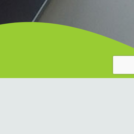
t das Fach Physik fester Bestandteil der
ndkurse und in der Regel ein Leistungskurs können
 Q2 eingerichtet werden.