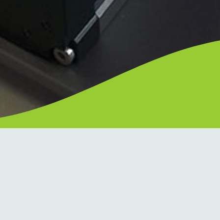
Am Beisenkamp-Gymnasium is
Oberstufe. Ein bis zwei Gru
der Jahrgangsstufen Q1 und