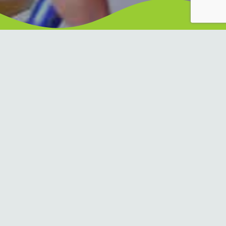
Deutsch
Sekundarstufe I + II
Ziel des Deutschunterrichts ist es, eine sichere Text- und
Gesprächskompetenz zu entwickeln. Hierzu werden die
SchülerInnen für die stilistische Gestaltung von