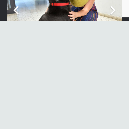
Neueste Beiträge
„Sie sind wieder auf der Bühne“
30. Juni 2026
1. Platz beim französischen Theaterwettbewerb NRW
17. Juni 2026
Informationen der Schulleitung
17. Juni 2026