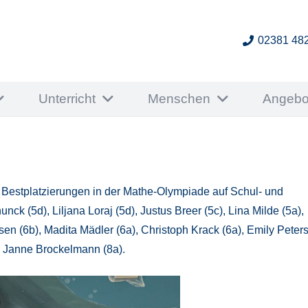
02381 48
Unterricht
Menschen
Angebo
Bestplatzierungen in der Mathe-Olympiade auf Schul- und
ck (5d), Liljana Loraj (5d), Justus Breer (5c), Lina Milde (5a),
sen (6b), Madita Mädler (6a), Christoph Krack (6a), Emily Peter
nd Janne Brockelmann (8a).