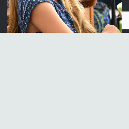
Neueste Beiträge
„Sie sind wieder auf der Bühne“
30. Juni 2026
1. Platz beim französischen Theaterwettbewerb NRW
17. Juni 2026
Informationen der Schulleitung
17. Juni 2026
„secretum urnae Minervae“ 3. Platz beim
Lateinwettbewerb
16. Juni 2026