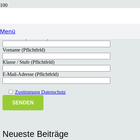
Um Sie ggf. mit aktuellen Informationen direkt erreichen zu
können, benötigen wir Ihre gültige E-Mail-Adresse.
Falls sich Ihre E-Mail-Adresse in der letzten Zeit geändert hat,
können Sie uns diese mit dem folgenden Formular mitteilen
Menü
Nachname (Pflichtfeld)
Vorname (Pflichtfeld)
Klasse / Stufe (Pflichtfeld)
E-Mail-Adresse (Pflichtfeld)
Zustimmung Datenschutz
Neueste Beiträge